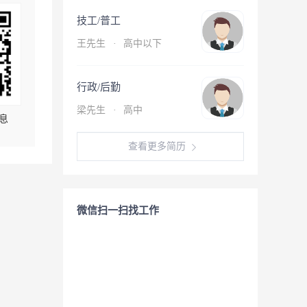
技工/普工
王先生
·
高中以下
行政/后勤
梁先生
·
高中
息
查看更多简历
微信扫一扫找工作